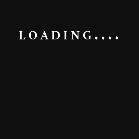
L
O
A
D
I
N
G
.
.
.
.